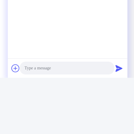
Photo
Video Call
Audio Call