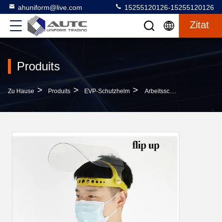
ahuniform@live.com
15255120126-15255120126
Zitat
Produits
>
>
>
Zu Hause
Produits
EVP-Schutzhelm
Arbeitsschutz-Schweißender Masken-Justierbarer Schweißender Plastikschirm