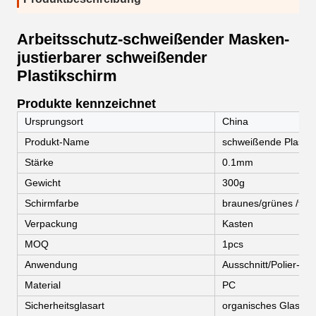
Arbeitsschutz-schweißender Masken-
justierbarer schweißender
Plastikschirm
Produkte kennzeichnet
Ursprungsort
China
Produkt-Name
schweißende Plasti
Stärke
0.1mm
Gewicht
300g
Schirmfarbe
braunes/grünes /tra
Verpackung
Kasten
MOQ
1pcs
Anwendung
Ausschnitt/Polier-/s
Material
PC
Sicherheitsglasart
organisches Glas