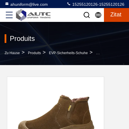
ahuniform@live.com
15255120126-15255120126
Zitat
Produits
>
>
>
Zu Hause
Produits
EVP-Sicherheits-Schuhe
Wolle Und Verdickun