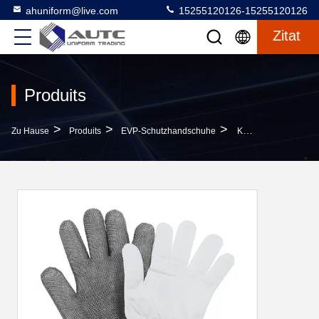
ahuniform@live.com
15255120126-15255120126
Zitat
Produits
>
>
>
Zu Hause
Produits
EVP-Schutzhandschuhe
Küchensicherheitshandschuhe Für Lebensmittel Mit Schnalle, Öl- Und Rutschschutzhandschuhe