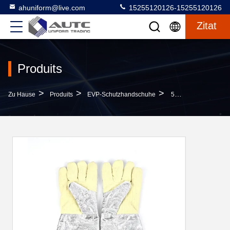
ahuniform@live.com
15255120126-15255120126
Zitat
Produits
>
>
>
Zu Hause
Produits
EVP-Schutzhandschuhe
500 ° C Hitzebeständige Handschuhe 1000 ° C Strahlungsbeständige Hitzebeständige Handschuhe Schutzhandschuhe