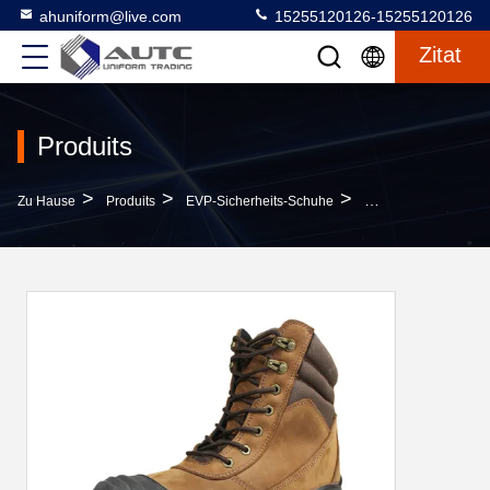
ahuniform@live.com
15255120126-15255120126
Zitat
Produits
>
>
>
Zu Hause
Produits
EVP-Sicherheits-Schuhe
Anti-Einschlag-Anti