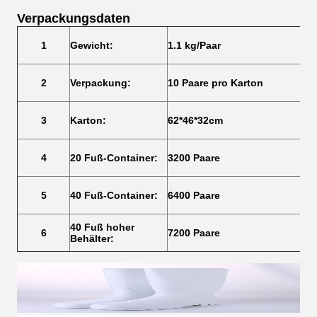
Verpackungsdaten
1
Gewicht:
1.1 kg/Paar
2
Verpackung:
10 Paare pro Karton
3
Karton:
62*46*32cm
4
20 Fuß-Container:
3200 Paare
5
40 Fuß-Container:
6400 Paare
40 Fuß hoher
6
7200 Paare
Behälter: