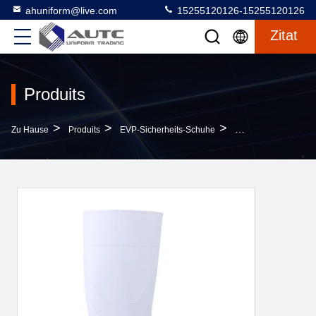
ahuniform@live.com
15255120126-15255120126
Zitat
Produits
>
>
>
Zu Hause
Produits
EVP-Sicherheits-Schuhe
Weiße Anti-Einschl