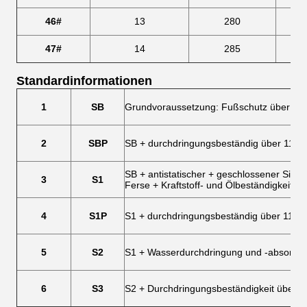
46#
13
280
47#
14
285
Standardinformationen
1
SB
Grundvoraussetzung: Fußschutz über 200
2
SBP
SB + durchdringungsbeständig über 1100
SB + antistatischer + geschlossener Sitzb
3
S1
Ferse + Kraftstoff- und Ölbeständigkeit
4
S1P
S1 + durchdringungsbeständig über 1100
5
S2
S1 + Wasserdurchdringung und -absorpti
6
S3
S2 + Durchdringungsbeständigkeit über 1