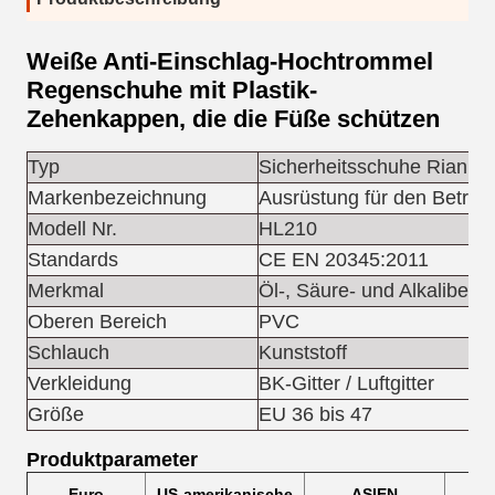
Weiße Anti-Einschlag-Hochtrommel
Regenschuhe mit Plastik-
Zehenkappen, die die Füße schützen
Typ
Sicherheitsschuhe Rian
Markenbezeichnung
Ausrüstung für den Betrie
Modell Nr.
HL210
Standards
CE EN 20345:2011
Merkmal
Öl-, Säure- und Alkalibest
Oberen Bereich
PVC
Schlauch
Kunststoff
Verkleidung
BK-Gitter / Luftgitter
Größe
EU 36 bis 47
Produktparameter
Euro
US-amerikanische
ASIEN