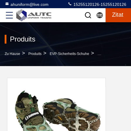
ahuniform@live.com
15255120126-15255120126
Zitat
Produits
>
>
>
Zu Hause
Produits
EVP-Sicherheits-Schuhe
Ganzer GleitschutzEd