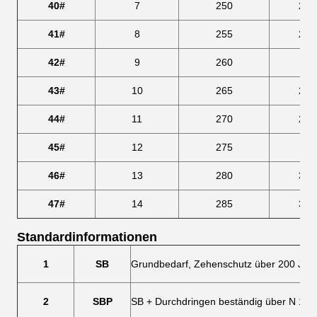
40#
7
250
266
41#
8
255
273
42#
9
260
28
43#
10
265
286
44#
11
270
293
45#
12
275
30
46#
13
280
306
47#
14
285
313
Standardinformationen
1
SB
Grundbedarf, Zehenschutz über 200 J
2
SBP
SB + Durchdringen beständig über N 110