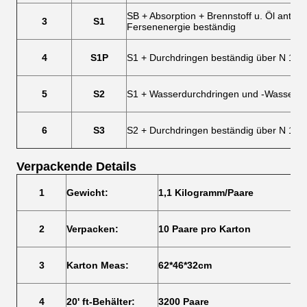
SB + Absorption + Brennstoff u. Öl antist
3
S1
Fersenenergie beständig
4
S1P
S1 + Durchdringen beständig über N 110
5
S2
S1 + Wasserdurchdringen und -Wassera
6
S3
S2 + Durchdringen beständig über N 1100
Verpackende Details
1
Gewicht:
1,1 Kilogramm/Paare
2
Verpacken:
10 Paare pro Karton
3
Karton Meas:
62*46*32cm
4
20' ft-Behälter:
3200 Paare