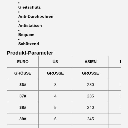
Gleitschutz
Anti-Durchbohren
Antistatisch
Bequem
Schützend
Produkt-Parameter
EURO
US
ASIEN
LÄ
GRÖSSE
GRÖSSE
GRÖSSE
(C
36#
3
230
239
37#
4
235
246
38#
5
240
253
39#
6
245
25