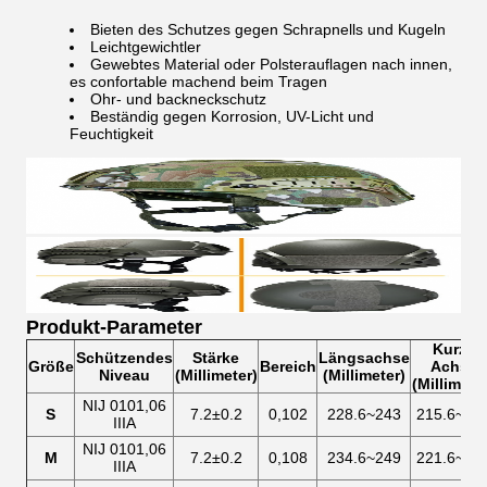
Bieten des Schutzes gegen Schrapnells und Kugeln
Leichtgewichtler
Gewebtes Material oder Polsterauflagen nach innen,
es confortable machend beim Tragen
Ohr- und backneckschutz
Beständig gegen Korrosion, UV-Licht und
Feuchtigkeit
Produkt-Parameter
Kurze
Schützendes
Stärke
Längsachse
Größe
Bereich
Achse
Niveau
(Millimeter)
(Millimeter)
(Millimete
NIJ 0101,06
S
7.2±0.2
0,102
228.6~243
215.6~23
IIIA
NIJ 0101,06
M
7.2±0.2
0,108
234.6~249
221.6~23
IIIA