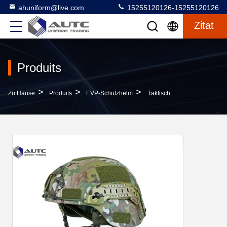
ahuniform@live.com
15255120126-15255120126
Zitat
Produits
>
>
>
Zu Hause
Produits
EVP-Schutzhelm
Taktische Ballistische Sturzhelm-Nachtsicht Verknüpfbares Kevlar Druck Slideway