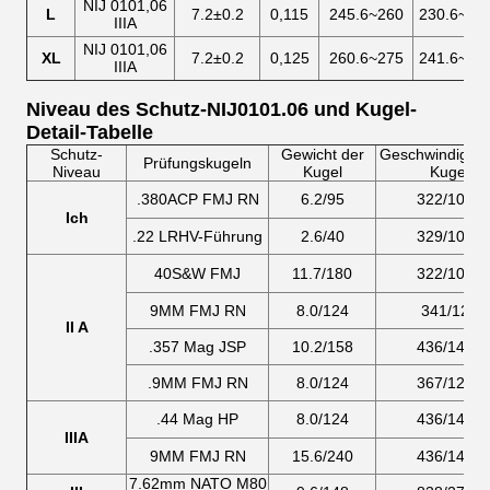
NIJ 0101,06
L
7.2±0.2
0,115
245.6~260
230.6~24
IIIA
NIJ 0101,06
XL
7.2±0.2
0,125
260.6~275
241.6~25
IIIA
Niveau des Schutz-NIJ0101.06 und Kugel-
Detail-Tabelle
Schutz-
Gewicht der
Geschwindigkeit
Prüfungskugeln
Niveau
Kugel
Kugel
.380ACP FMJ RN
6.2/95
322/1055
Ich
.22 LRHV-Führung
2.6/40
329/1080
40S&W FMJ
11.7/180
322/1055
9MM FMJ RN
8.0/124
341/120
II A
.357 Mag JSP
10.2/158
436/1430
.9MM FMJ RN
8.0/124
367/1205
.44 Mag HP
8.0/124
436/1430
IIIA
9MM FMJ RN
15.6/240
436/1430
7.62mm NATO M80