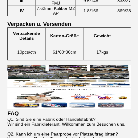
III
9.6/148
838/2780
FMJ
7.62mm Kaliber M2
IV
1.8/166
869/2880
AP
Verpacken u. Versenden
Verpackende
Karton-Größe
Gewicht
20
Details
10pcs/ctn
61*60*30cm
17kgs
20
FAQ
Q1. Sind Sie eine Fabrik oder Handelsfabrik?
Wir sind ein Fabriklieferant. Willkommen zum Besuchen uns.
Q2. Kann ich um eine Paarprobe vor Platzauftrag bitten?