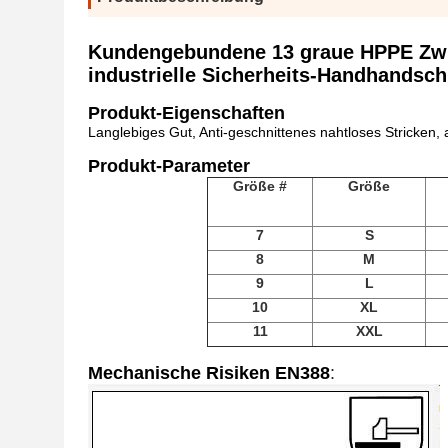
Kundengebundene 13 graue HPPE Zwis
industrielle Sicherheits-Handhandsc
Produkt-Eigenschaften
Langlebiges Gut, Anti-geschnittenes nahtloses Stricken, 
Produkt-Parameter
Größe #
Größe
7
S
8
M
9
L
10
XL
11
XXL
Mechanische Risiken EN388
: