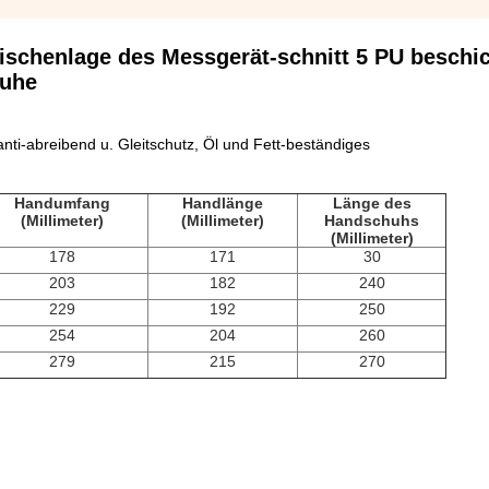
chenlage des Messgerät-schnitt 5 PU beschic
huhe
anti-abreibend u. Gleitschutz, Öl und Fett-beständiges
Handumfang
Handlänge
Länge des
(Millimeter)
(Millimeter)
Handschuhs
(Millimeter)
178
171
30
203
182
240
229
192
250
254
204
260
279
215
270