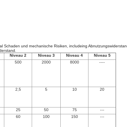
l Schaden und mechanische Risiken, includeing Abnutzungswiderstan
derstand.
Niveau 2
Niveau 3
Niveau 4
Niveau 5
500
2000
8000
----
2,5
5
10
20
25
50
75
---
60
100
150
---