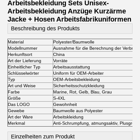
Arbeitsbekleidung Sets Unisex-
Arbeitsbekleidung Anzüge Kurzärme
Jacke + Hosen Arbeitsfabrikuniformen
Beschreibung des Produkts
Material
Polyester/Baumwolle
Modellnummer
Ausnahme für die Berechnung der Verbren
Herkunftsort
China
Art der Lieferung
Vorräte
Einheitlicher Typ
Arbeitsausstattung
Schlüsselwörter
Uniform für OEM-Arbeiter
Typ
OEM-Arbeitsbekleidung
Art und Weise
Sicherheitsschutzkleidung
Farbe
Marine, Rot, Gelb, Blau, Grau
Größe
S-4XL
Das LOGO
Gewohnheit
Gewebe
Baumwolle aus Polyester
Art der Ware
Arbeitskleidung
Merkmal
Anti-Schrumpfung, atmungsaktiv, Plusgröße
Einzelheiten zum Produkt