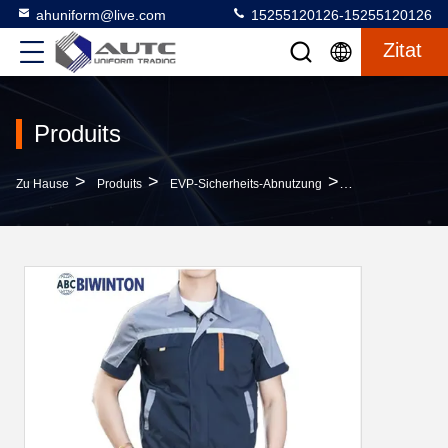
ahuniform@live.com
15255120126-15255120126
Zitat
Produits
>
>
>
Zu Hause
Produits
EVP-Sicherheits-Abnutzung
Sommerreflexive 