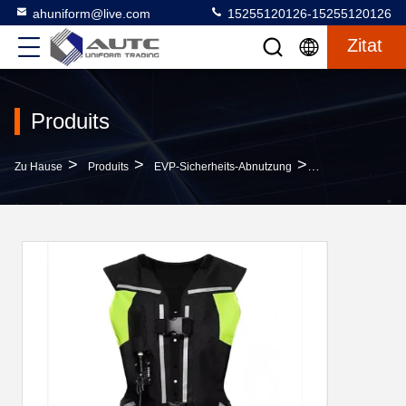
ahuniform@live.com
15255120126-15255120126
Zitat
Produits
>
>
>
Zu Hause
Produits
EVP-Sicherheits-Abnutzung
Textiljacke Airba