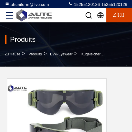
ahuniform@live.com
15255120126-15255120126
Zitat
Produits
>
>
>
Zu Hause
Produits
EVP-Eyewear
Kugelsicherer Militärsicherheitsglas-Antinebel-Bunter Einfacher Reinigungs-Mode-Entwurf