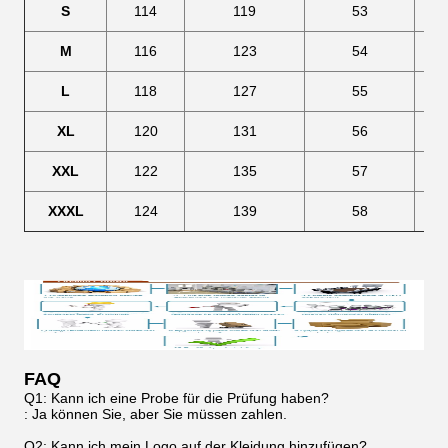
S
114
119
53
M
116
123
54
L
118
127
55
XL
120
131
56
XXL
122
135
57
XXXL
124
139
58
FAQ
Q1: Kann ich eine Probe für die Prüfung haben?
: Ja können Sie, aber Sie müssen zahlen.
Q2: Kann ich mein Logo auf der Kleidung hinzufügen?