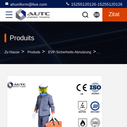
ahuniform@live.com
15255120126-15255120126
Zitat
Produits
>
>
>
Zu Hause
Produits
EVP-Sicherheits-Abnutzung
L Bestes Schutza