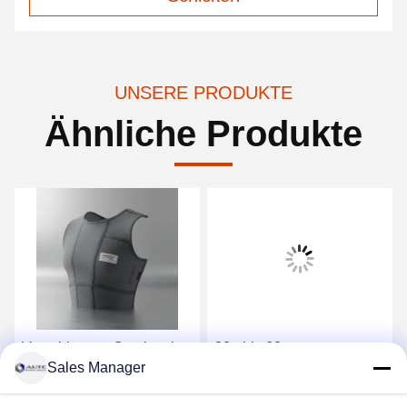
UNSERE PRODUKTE
Ähnliche Produkte
Verschlussart Omniseal-
30g bis 60g
Sales Manager
Type PPE-
Chemikalienschutzanzug
Sicherheitsbekleidung mit
nach OSHA-, ANSI- und