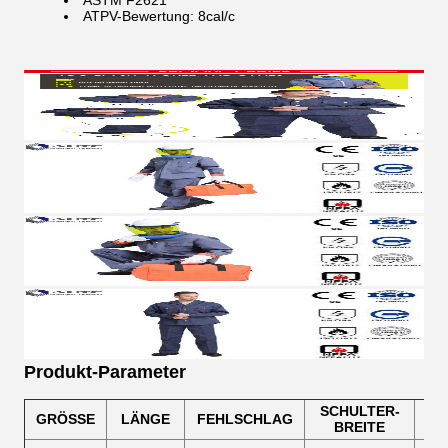
ASTM F2621
ATPV-Bewertung: 8cal/c
Produkt-Parameter
SCHULTER-
GRÖSSE
LÄNGE
FEHLSCHLAG
Ä
BREITE